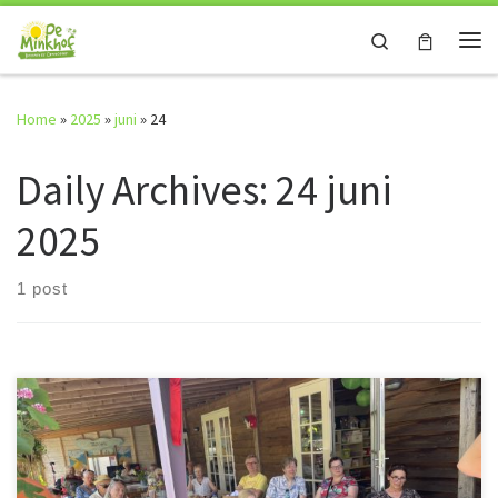
Skip to content
Search
Me
Home
»
2025
»
juni
»
24
Daily Archives:
24 juni
2025
1 post