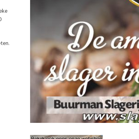
ieke
0
ten.