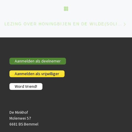
BACK TO POST LIST
Ne
LEZING OVER HONINGBIJEN EN DE WILDE(SOLITAIRE) BIJ OP DE MINKHOF IN BEMMEL
Aanmelden als deelnemer
Aanmelden als vrijwilliger
Word Vriend!
De Minkhof
Molenwei 57
6681 BS Bemmel