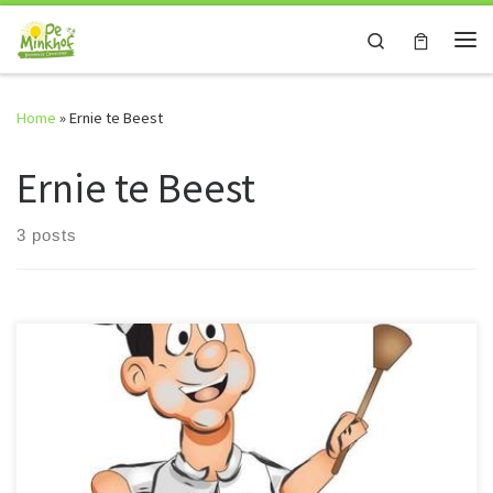
Skip to content
Search
Me
Home
»
Ernie te Beest
Ernie te Beest
3 posts