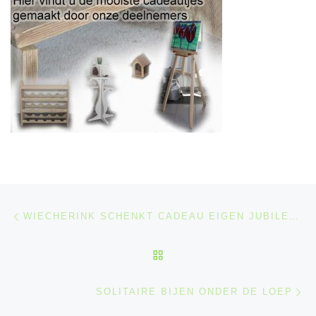
Berichtnavigatie
Previous post
WIECHERINK SCHENKT CADEAU EIGEN JUBILEUM
BACK TO POST LIST
Ne
SOLITAIRE BIJEN ONDER DE LOEP