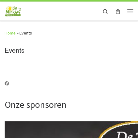
Skip to content
Search
Me
Home
»
Events
Events
Onze sponsoren