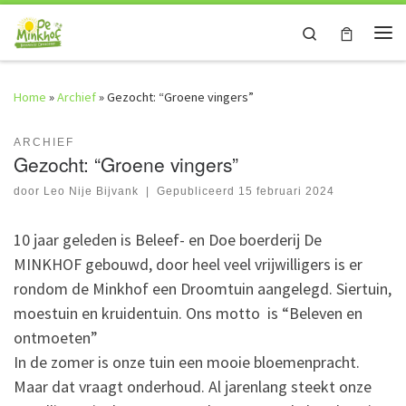
Skip to content
Search
Me
Home
»
Archief
»
Gezocht: “Groene vingers”
ARCHIEF
Gezocht: “Groene vingers”
door
Leo Nije Bijvank
|
Gepubliceerd
15 februari 2024
10 jaar geleden is Beleef- en Doe boerderij De
MINKHOF gebouwd, door heel veel vrijwilligers is er
rondom de Minkhof een Droomtuin aangelegd. Siertuin,
moestuin en kruidentuin. Ons motto is “Beleven en
ontmoeten”
In de zomer is onze tuin een mooie bloemenpracht.
Maar dat vraagt onderhoud. Al jarenlang steekt onze