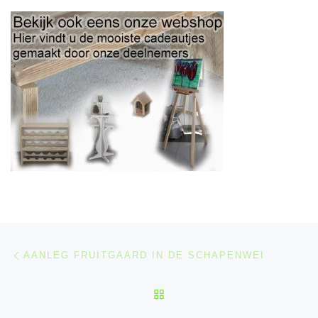
Berichtnavigatie
Previous post
AANLEG FRUITGAARD IN DE SCHAPENWEI
BACK TO POST LIST