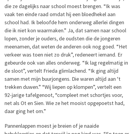
die ze dagelijks naar school moest brengen. “Ik was
vaak ten einde raad omdat hij een bloedhekel aan
school had. Ik beloofde hem onderweg allerlei dingen
die ik niet kon waarmaken.” Ja, dat samen naar school
lopen, zonder je ouders, de oudsten die de jongeren
meenamen, dat weten de anderen ook nog goed. “Het
verkeer was toen niet zo druk”, redeneert iemand. Er
gebeurde ook van alles onderweg. “Ik lag regelmatig in
de sloot”, vertelt Frieda glimlachend. “Ik ging altijd
samen met mijn buurjongens. Die waren altijd aan ‘t
trekken duwen.” “Wij liepen op klompen”, vertelt een
92-jarige tafelgenoot, “compleet met schortjes voor,
net als Ot en Sien. Wie ze het mooist opgepoetst had,
daar ging het om.”
Pannenlappen moest je breien of je naaide
babykleertjes en dat terwijl je nog kind was. “En toen er