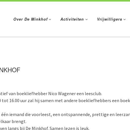
Over De Minkhof
Activiteiten
Vrijwilligers
INKHOF
atief van boekliefhebber Nico Wagener een leesclub.
 tot 16.00 uur zal hij samen met andere boekliefhebbers een boek
et één iemand die voorleest, een ontspannende, prettige en leerz
elkaar brengt.
en langs bij De Minkhof. Samen lezen is leuk.