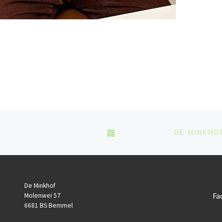
BACK TO POST LIST
De Minkhof
Fa
Molenwei 57
6681 BS Bemmel