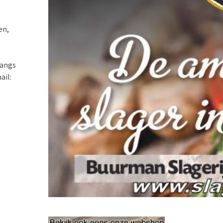
en,
langs
ail: