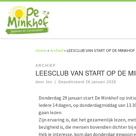
Skip to content
Home
»
Archief
»
LEESCLUB VAN START OP DE MINKHOF
ARCHIEF
LEESCLUB VAN START OP DE M
door
Jos
|
Gepubliceerd
28 januari 2026
Donderdag 29 januari start De Minkhof op initi
Iedere 14 dagen, op donderdagmiddag van 13.30
gaan lezen.
Zijn ervaring is, dat het gezamenlijk lezen, m
bezigheid is, die mensen bovendien dichter bij 
Heb je interesse, kom dan donderdag gewoon ev