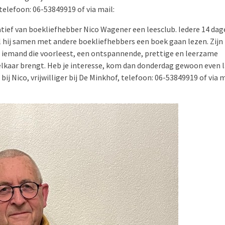
 telefoon: 06-53849919 of via mail:
atief van boekliefhebber Nico Wagener een leesclub. Iedere 14 dag
l hij samen met andere boekliefhebbers een boek gaan lezen. Zijn
én iemand die voorleest, een ontspannende, prettige en leerzame
 elkaar brengt. Heb je interesse, kom dan donderdag gewoon even 
ij Nico, vrijwilliger bij De Minkhof, telefoon: 06-53849919 of via m