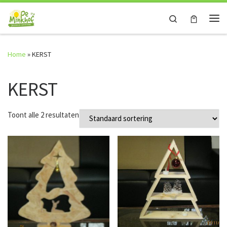
Skip to content
Search
Me
Home
»
KERST
KERST
Toont alle 2 resultaten