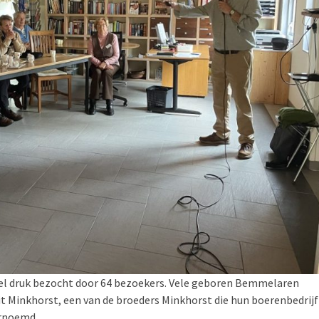
l druk bezocht door 64 bezoekers. Vele geboren Bemmelaren
 Minkhorst, een van de broeders Minkhorst die hun boerenbedrijf 
ernoemd.