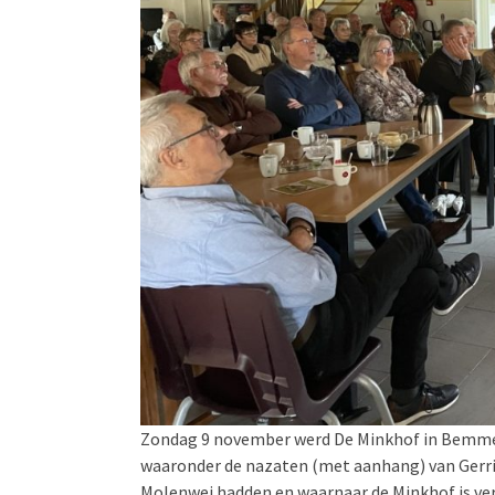
Zondag 9 november werd De Minkhof in Bemme
waaronder de nazaten (met aanhang) van Gerrit
Molenwei hadden en waarnaar de Minkhof is v