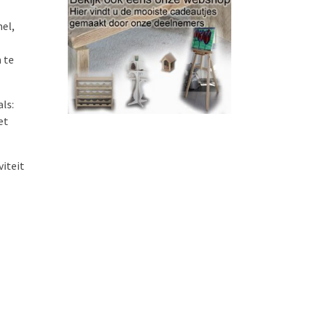
el,
 te
als:
et
viteit