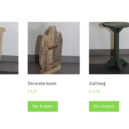
Decoratie boom
Zuil hoog
€
9,95
€
27,50
Nu kopen
Nu kopen