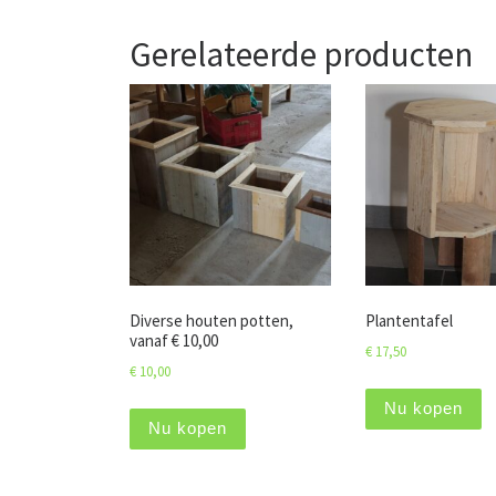
Gerelateerde producten
Diverse houten potten,
Plantentafel
vanaf € 10,00
€
17,50
€
10,00
Nu kopen
Nu kopen