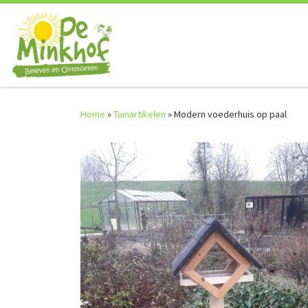
Skip to content
Home
»
Tuinartikelen
»
Modern voederhuis op paal