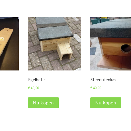
Egelhotel
Steenuilenkast
€
40,00
€
40,00
Nu kopen
Nu kopen