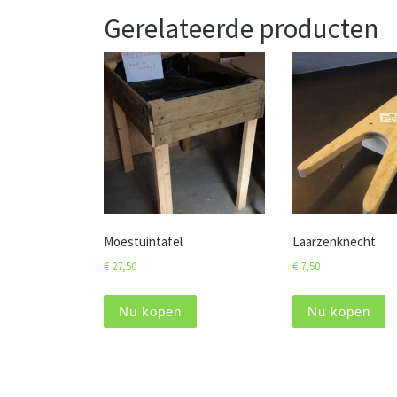
Gerelateerde producten
Moestuintafel
Laarzenknecht
€
27,50
€
7,50
Nu kopen
Nu kopen