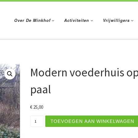
Over De Minkhof
Activiteiten
Vrijwilligers
Modern voederhuis o
paal
€
25,00
Modern voederhuis op paal aantal
TOEVOEGEN AAN WINKELWAGEN